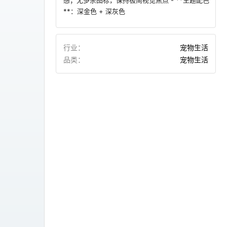
感；无多余图标，保持极简视觉焦点 - **主题配色
**：深金色 + 深灰色
行业：
宠物生活
品类：
宠物生活